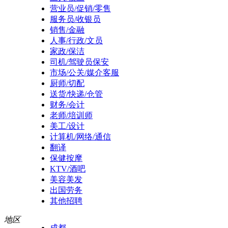
营业员/促销/零售
服务员/收银员
销售/金融
人事/行政/文员
家政/保洁
司机/驾驶员保安
市场/公关/媒介客服
厨师/切配
送货/快递/仓管
财务/会计
老师/培训师
美工/设计
计算机/网络/通信
翻译
保健按摩
KTV/酒吧
美容美发
出国劳务
其他招聘
地区
成都