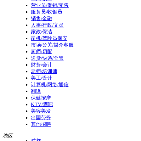
营业员/促销/零售
服务员/收银员
销售/金融
人事/行政/文员
家政/保洁
司机/驾驶员保安
市场/公关/媒介客服
厨师/切配
送货/快递/仓管
财务/会计
老师/培训师
美工/设计
计算机/网络/通信
翻译
保健按摩
KTV/酒吧
美容美发
出国劳务
其他招聘
地区
成都